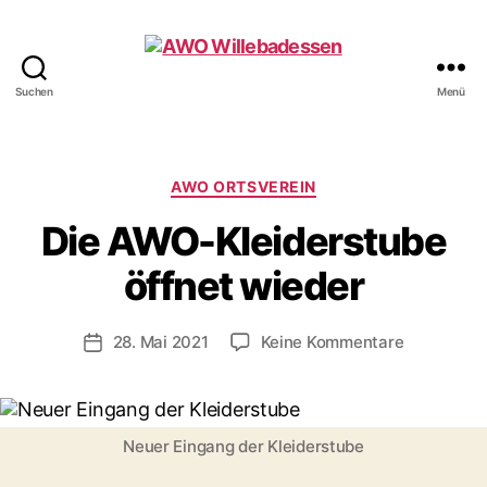
Suchen
Menü
AWO
Willebadessen
Kategorien
AWO ORTSVEREIN
Die AWO-Kleiderstube
öffnet wieder
zu
28. Mai 2021
Keine Kommentare
Beitragsdatum
Die
AWO-
Kleiderstu
öffnet
Neuer Eingang der Kleiderstube
wieder