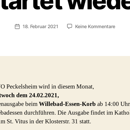
tartet wied
zu
18. Februar 2021
Keine Kommentare
Beitragsdatum
Willeb
Essen
Korb
startet
wieder
O Peckelsheim wird in diesem Monat,
twoch dem 24.02.2021,
senausgabe beim
Willebad-Essen-Korb
ab 14:00 Uhr
ebadessen durchführen. Die Ausgabe findet im Katho
m St. Vitus in der Klosterstr. 31 statt.