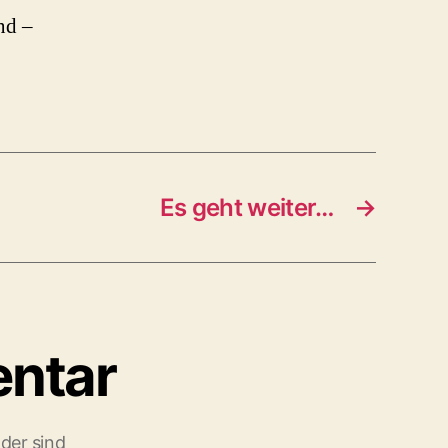
nd –
Es geht weiter…
→
entar
lder sind