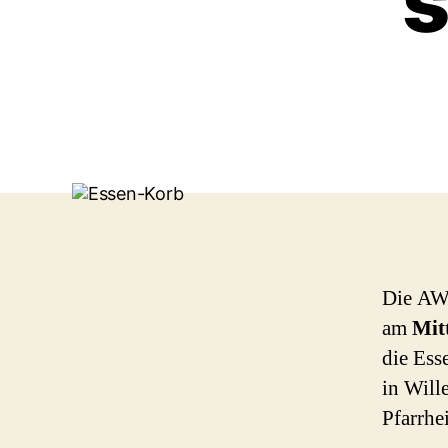
s
Die AW
am
Mit
die Es
in Will
Pfarrhei