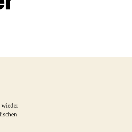
er
ad-
-
 wieder
lischen